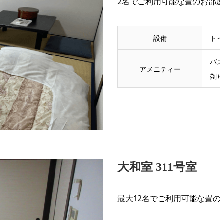
2名でご利用可能な畳のお部
設備
ト
バ
アメニティー
剃
大和室 311号室
最大12名でご利用可能な畳