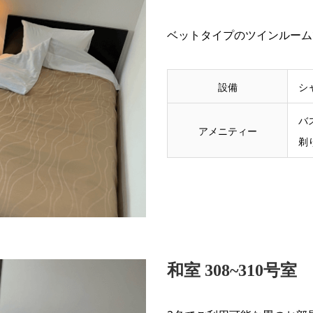
ベットタイプのツインルーム
設備
シ
バ
アメニティー
剃
和室 308~310号室