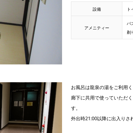
設備
ト
バ
アメニティー
剃
お風呂は龍泉の湯をご利用く
廊下に共用で使っていただく
す。
外出時21:00以降に出入り